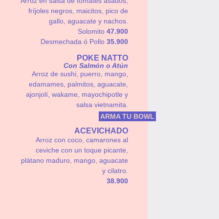
Arroz en salsa de tomates asados,
fríjoles negros, maicitos, pico de
gallo, aguacate y nachos.
Solomito
47.900
Desmechada ó Pollo
35.900
POKE NATTO
Con Salmón o Atún
Arroz de sushi, puerro, mango,
edamames, palmitos, aguacate,
ajonjolí, wakame, mayochipotle y
salsa vietnamita.
47.900
ARMA TU BOWL
ACEVICHADO
Arroz con coco, camarones al
ceviche con un toque picante,
plátano maduro, mango, aguacate
y cilatro.
38.900