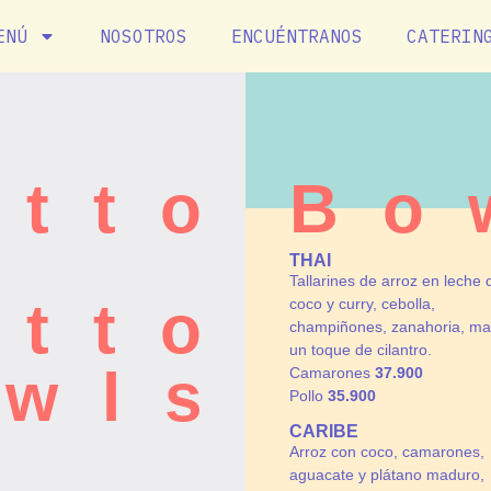
ENÚ
NOSOTROS
ENCUÉNTRANOS
CATERIN
atto
Bo
THAI
Tallarines de arroz en leche 
atto
coco y curry, cebolla,
champiñones, zanahoria, ma
un toque de cilantro.
wls
Camarones
37.900
Pollo
35.900
CARIBE
Arroz con coco, camarones,
aguacate y plátano maduro,