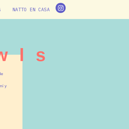
G
NATTO EN CASA
wls
de
ní y