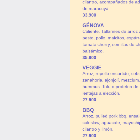
cilantro, acompañados de a
de maracuyá.
33.900
GÉNOVA
Caliente. Tallarines de arroz 
pesto, pollo, maicitos, espár
tomate cherry, semillas de ch
balsámico.
35.900
VEGGIE
Arroz, repollo encurtido, cebo
zanahoria, ajonjolí, mezclum
hummus. Tofu o proteína de
lentejas a elección.
27.900
BBQ
Arroz, pulled pork bbq, ensa
coleslaw, aguacate, mayochip
cilantro y limón.
27.900