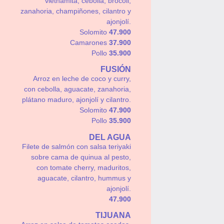
vietnamita, cebolla, brócoli,
zanahoria, champiñones, cilantro y
ajonjolí.
Solomito
47.900
Camarones
37.900
Pollo
35.900
FUSIÓN
Arroz en leche de coco y curry,
con cebolla, aguacate, zanahoria,
plátano maduro, ajonjolí y cilantro.
Solomito
47.900
Pollo
35.900
DEL AGUA
Filete de salmón con salsa teriyaki
sobre cama de quinua al pesto,
con tomate cherry, maduritos,
aguacate, cilantro, hummus y
ajonjolí.
47.900
TIJUANA