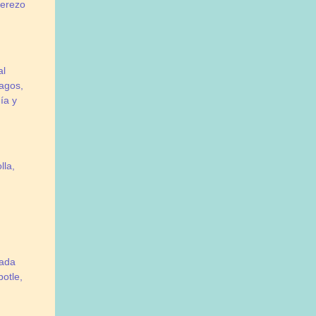
derezo
al
ragos,
ía y
lla,
,
lada
otle,